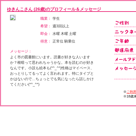
ゆきんこさん (26歳)のプロフィール＆メッセージ
職業：
学生
希望：
週3回以上
即会：
水曜 木曜 土曜
得意：
正常位 騎乗位
メッセージ：
よく市の図書館にいます。読書が好きな人います
か？根暗って思われちゃうかな。本を読むのが好き
なんです。小説も絵本も(*^_^*)性格はマイペース、
おっとりしてるってよく言われます。特にタイプと
かはないので…ちょっとでも気になったら話しかけ
てください(*^_^*)