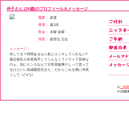
仲子さん (26歳)のプロフィール＆メッセージ
職業：
派遣
希望：
週1回
即会：
水曜 金曜
得意：
後背位 立位
メッセージ：
何してる？時間あるなら私とエッチしてくれない?
最近彼氏が全然相手してくんなくてイライラ気味な
のぉ。別にケンカなんて日常茶飯事だしって思って
るけどいい加減愛想尽きた…だからこれを期に仲良
くしてヽ(^o^)丿