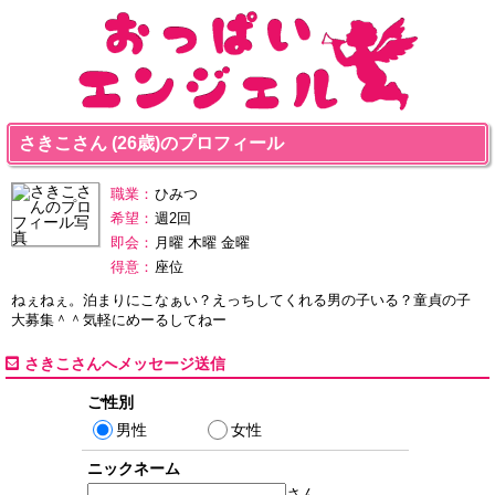
さきこさん (26歳)のプロフィール
職業：
ひみつ
希望：
週2回
即会：
月曜 木曜 金曜
得意：
座位
ねぇねぇ。泊まりにこなぁい？えっちしてくれる男の子いる？童貞の子
大募集＾＾気軽にめーるしてねー
さきこさんへメッセージ送信