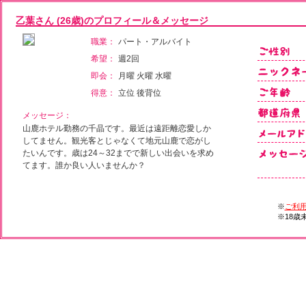
乙葉さん (26歳)のプロフィール＆メッセージ
職業：
パート・アルバイト
希望：
週2回
即会：
月曜 火曜 水曜
得意：
立位 後背位
メッセージ：
山鹿ホテル勤務の千晶です。最近は遠距離恋愛しか
してません。観光客とじゃなくて地元山鹿で恋がし
たいんです。歳は24～32までで新しい出会いを求め
てます。誰か良い人いませんか？