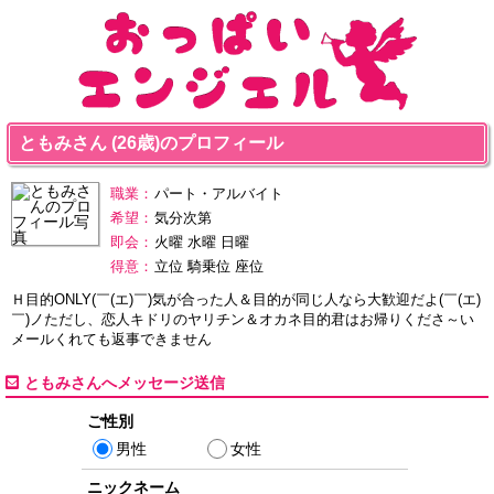
ともみさん (26歳)のプロフィール
職業：
パート・アルバイト
希望：
気分次第
即会：
火曜 水曜 日曜
得意：
立位 騎乗位 座位
Ｈ目的ONLY(￣(エ)￣)気が合った人＆目的が同じ人なら大歓迎だよ(￣(エ)
￣)ノただし、恋人キドリのヤリチン＆オカネ目的君はお帰りくださ～い
メールくれても返事できません
ともみさんへメッセージ送信