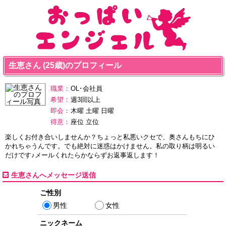
生恵さん (25歳)のプロフィール
職業：
OL･会社員
希望：
週3回以上
即会：
木曜 土曜 日曜
得意：
座位 立位
楽しくお付き合いしませんか？ちょっと私悪いクセで、奥さんもちにひ
かれちゃうんです。でも絶対に迷惑はかけません。私の取り柄は明るい
だけです♪メールくれたらかならずお返事返します！
生恵さんへメッセージ送信