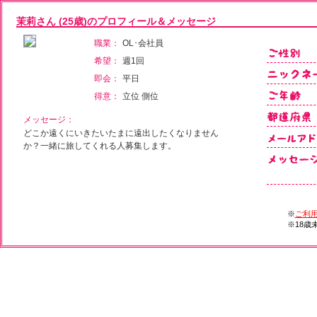
茉莉さん (25歳)のプロフィール＆メッセージ
職業：
OL･会社員
希望：
週1回
即会：
平日
得意：
立位 側位
メッセージ：
どこか遠くにいきたいたまに遠出したくなりません
か？一緒に旅してくれる人募集します。