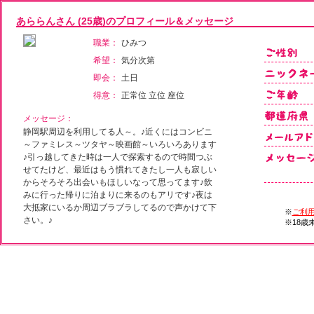
あららんさん (25歳)のプロフィール＆メッセージ
職業：
ひみつ
希望：
気分次第
即会：
土日
得意：
正常位 立位 座位
メッセージ：
静岡駅周辺を利用してる人～。♪近くにはコンビニ
～ファミレス～ツタヤ～映画館～いろいろあります
♪引っ越してきた時は一人で探索するので時間つぶ
せてたけど、最近はもう慣れてきたし一人も寂しい
からそろそろ出会いもほしいなって思ってます♪飲
みに行った帰りに泊まりに来るのもアリです♪夜は
大抵家にいるか周辺ブラブラしてるので声かけて下
さい。♪