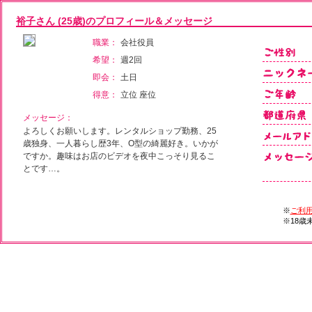
裕子さん (25歳)のプロフィール＆メッセージ
職業：
会社役員
希望：
週2回
即会：
土日
得意：
立位 座位
メッセージ：
よろしくお願いします。レンタルショップ勤務、25
歳独身、一人暮らし歴3年、O型の綺麗好き。いかが
ですか。趣味はお店のビデオを夜中こっそり見るこ
とです…。