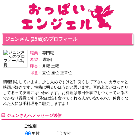
ジュンさん (25歳)のプロフィール
職業：
専門職
希望：
週1回
即会：
月曜 土曜
得意：
立位 座位 正常位
調理師をしています。少し太めですけど仲良くして下さい。カラオケと
映画が好きです。性格は明るいほうだと思います。喜怒哀楽がはっきり
してるって友達にはいわれます。お料理は毎日仕事でもつくっているの
でかなり得意です！現在は誰も食べてくれる人がいないので、仲良くな
れた人には手料理をご馳走しますよ！
ジュンさんへメッセージ送信