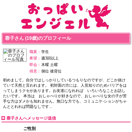
蓉子さん (19歳)のプロフィール
職業：
学生
希望：
週3回以上
即会：
木曜 土曜
得意：
側位 後背位
初めまして。自分ではしっかりしているつもりなのですが、どこか抜け
ていて天然と言われます。 初対面の方には、人見知りのためバリアをは
ってしまうクセがあります。お友達になれれば いろいろなことお話し
たいです。 本当は おしゃべりが好きなので、おしゃべりな女の子が苦
手な方はダメかも知れません。無口な方でも、コミュニケ-ションがちゃ
んととれれば問題なしです...
蓉子さんへメッセージ送信