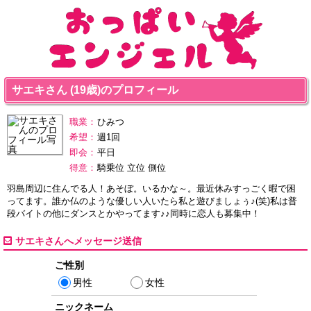
サエキさん (19歳)のプロフィール
職業：
ひみつ
希望：
週1回
即会：
平日
得意：
騎乗位 立位 側位
羽島周辺に住んでる人！あそぼ。いるかな～。最近休みすっごく暇で困
ってます。誰か仏のような優しい人いたら私と遊びましょぅ♪(笑)私は普
段バイトの他にダンスとかやってます♪♪同時に恋人も募集中！
サエキさんへメッセージ送信