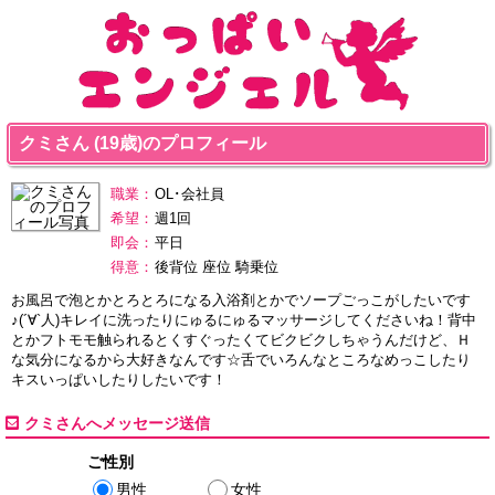
クミさん (19歳)のプロフィール
職業：
OL･会社員
希望：
週1回
即会：
平日
得意：
後背位 座位 騎乗位
お風呂で泡とかとろとろになる入浴剤とかでソープごっこがしたいです
♪(´∀`人)キレイに洗ったりにゅるにゅるマッサージしてくださいね！背中
とかフトモモ触られるとくすぐったくてビクビクしちゃうんだけど、Ｈ
な気分になるから大好きなんです☆舌でいろんなところなめっこしたり
キスいっぱいしたりしたいです！
クミさんへメッセージ送信