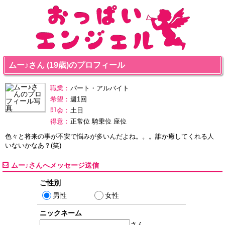
ムー♪さん (19歳)のプロフィール
職業：
パート・アルバイト
希望：
週1回
即会：
土日
得意：
正常位 騎乗位 座位
色々と将来の事が不安で悩みが多いんだよね。。。誰か癒してくれる人
いないかなあ？(笑)
ムー♪さんへメッセージ送信