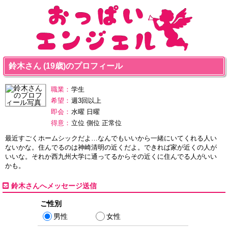
鈴木さん (19歳)のプロフィール
職業：
学生
希望：
週3回以上
即会：
水曜 日曜
得意：
立位 側位 正常位
最近すごくホームシックだよ…なんでもいいから一緒にいてくれる人い
ないかな。住んでるのは神崎清明の近くだよ。できれば家が近くの人が
いいな。それか西九州大学に通ってるからその近くに住んでる人がいい
かも。
鈴木さんへメッセージ送信