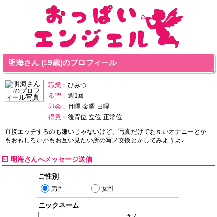
明海さん (19歳)のプロフィール
職業：
ひみつ
希望：
週1回
即会：
月曜 金曜 日曜
得意：
後背位 立位 正常位
直接エッチするのも嫌いじゃないけど、写真だけでお互いオナニーとか
もおもしろいかもお互い見たい所の写メ交換とかしてみようよ♪
明海さんへメッセージ送信