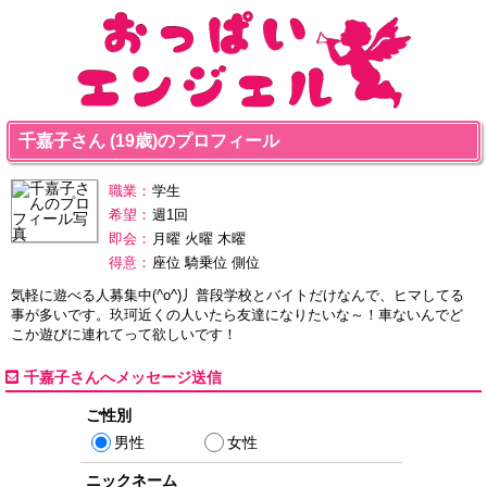
千嘉子さん (19歳)のプロフィール
職業：
学生
希望：
週1回
即会：
月曜 火曜 木曜
得意：
座位 騎乗位 側位
気軽に遊べる人募集中(^o^)丿普段学校とバイトだけなんで、ヒマしてる
事が多いです。玖珂近くの人いたら友達になりたいな～！車ないんでど
こか遊びに連れてって欲しいです！
千嘉子さんへメッセージ送信