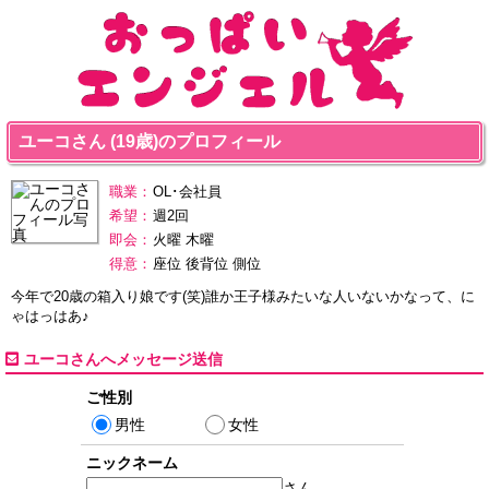
ユーコさん (19歳)のプロフィール
職業：
OL･会社員
希望：
週2回
即会：
火曜 木曜
得意：
座位 後背位 側位
今年で20歳の箱入り娘です(笑)誰か王子様みたいな人いないかなって、に
ゃはっはあ♪
ユーコさんへメッセージ送信